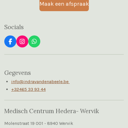
Maak een afspraak
Socials
F
I
W
a
n
h
c
s
a
e
t
t
b
a
s
o
g
A
Gegevens
o
r
p
info@indravandenabeele.be
k
a
p
m
+32465 33 93 44
Medisch Centrum Hedera- Wervik
Molenstraat 19 001 - 8940 Wervik